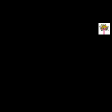
delive
delivery 
delivery
delivery
delive
RECIPI
delivery
RT.003 /