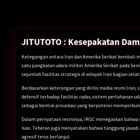
JITUTOTO : Kesepakatan Damai
Ketegangan antara Iran dan Amerika Serikat kembali 
satu pangkalan udara militer Amerika Serikat pada Sen
sejumlah fasilitas strategis di wilayah Iran bagian selat
Berdasarkan keterangan yang dirilis media resmi Iran,
defensif terhadap fasilitas radar, sistem pertahanan u
sebagai bentuk provokasi yang berpotensi memperburu
Dalam pernyataan resminya, IRGC menegaskan bahwa se
luas. Teheran juga menyatakan bahwa tanggung jawab a
agresif terus berlanjut.