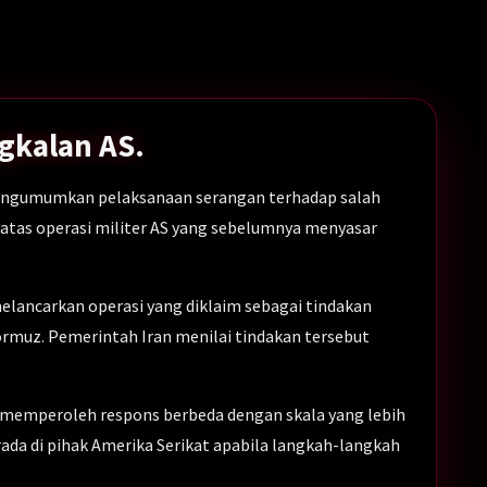
gkalan AS.
 mengumumkan pelaksanaan serangan terhadap salah
g atas operasi militer AS yang sebelumnya menyasar
melancarkan operasi yang diklaim sebagai tindakan
 Hormuz. Pemerintah Iran menilai tindakan tersebut
 memperoleh respons berbeda dengan skala yang lebih
da di pihak Amerika Serikat apabila langkah-langkah