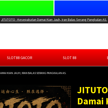
JITUTOTO : Kesepakatan Damai Kian Jauh, Iran Balas Serang Pangkalan AS.
SLOT88 GACOR
SLOT 88
AMAI KIAN JAUH, IRAN BALAS SERANG PANGKALAN AS.
JITUTO
Damai K