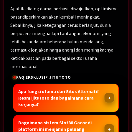
Apabila dialog damai berhasil diwujudkan, optimisme
pasar diperkirakan akan kembali meningkat.
Sebaliknya, jika ketegangan terus berlanjut, dunia
berpotensi menghadapi tantangan ekonomi yang
lebih besar dalam beberapa bulan mendatang,
termasuk lonjakan harga energi dan meningkatnya
ketidakpastian pada berbagai sektor usaha
internasional.
FAQ EKSKLUSIF JITUTOTO
Apa fungsi utama dari Situs Alternatif
Resmi jitutoto dan bagaimana cara
kerjanya?
Bagaimana sistem Slot88 Gacor di
platform ini menjamin peluang