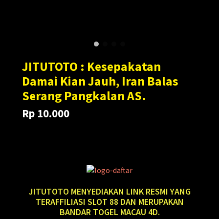
JITUTOTO : Kesepakatan
Damai Kian Jauh, Iran Balas
Serang Pangkalan AS.
Rp 10.000
Translation
Translation
Rp 100.000
missing:
missing:
en.products.general.regular_price
en.products.general.sale_price
JITUTOTO MENYEDIAKAN LINK RESMI YANG
TERAFFILIASI SLOT 88 DAN MERUPAKAN
BANDAR TOGEL MACAU 4D.