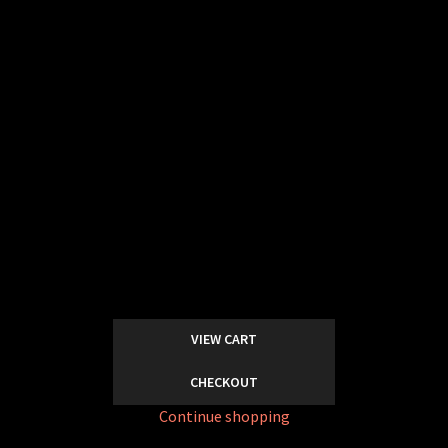
Tengsin, Kecamatan Tanah
Abang, Kota Jakarta Pusat,
Daerah Khusus Ibukota Jakarta
10220, Indonesia
recipient phone number
(+62)
856-9671-0961
PROVINCE
Jakarta
postal code
10220
add-ons (0)
VIEW CART
CHECKOUT
Continue shopping