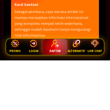
Kecil Santoni
Sebagai pembaca, saya merasa artikel ini
mampu menyajikan informasi internasional
yang kompleks menjadi lebih sederhana,
sehingga mudah dipahami tanpa mengurangi
nilai informasinya.
PROMO
LOGIN
DAFTAR
ALTERNATIF
LIVE CHAT